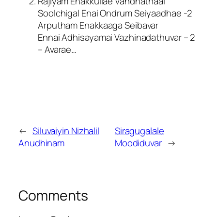
Rajiyam Enakkullae Vandhathaal
Soolchigal Enai Ondrum Seiyaadhae -2
Arputham Enakkaaga Seibavar
Ennai Adhisayamai Vazhinadathuvar – 2
– Avarae…
←
Siluvaiyin Nizhalil
Siragugalale
Anudhinam
Moodiduvar
→
Comments