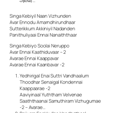
அவரே…
Singa Kebiyil Naan Vizhunden
Avar Ennodu Amarndhirundhaar
Sutterikkum Akkiniyil Nadanden
Panithuliyaai Ennai Nanaiththaar
Singa Kebiyo Soolai Neruppo
Avar Ennai Kaathiduvaar – 2
Avarae Ennai Kaappavar
Avarae Ennai Kaanbavar -2
Yedhirigal Enai Suttri Vandhaalum
Thoodhar Senaigal Kondennai
Kaappaarae -2
Aaviyinaal Yuththam Velvenae
Saaththaanai Samuthiram Vizhugumae
-2 – Avarae…