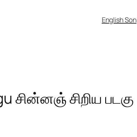
English So
gu சின்னஞ் சிறிய படகு