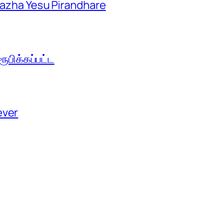
aazha Yesu Pirandhare
பிக்கப்பட்ட
ever