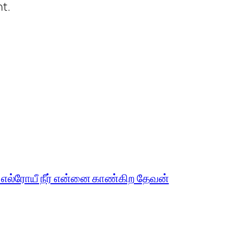
t.
 எல்ரோயீ நீர் என்னை காண்கிற தேவன்