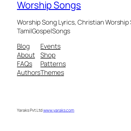
Worship Songs
Worship Song Lyrics, Christian Worship
TamilGospelSongs
Blog
Events
About
Shop
FAQs
Patterns
Authors
Themes
Yaraks Pvt.Ltd
www.yaraks.com