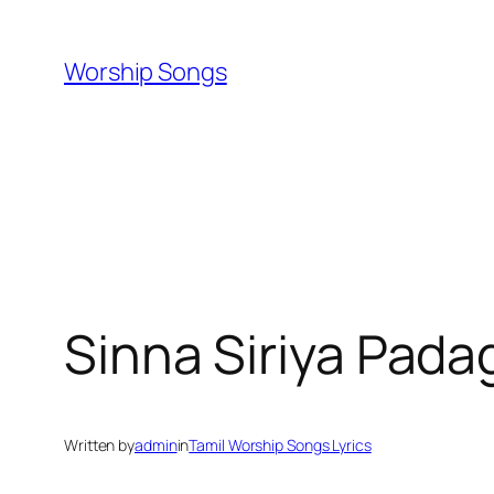
Skip
to
Worship Songs
content
Sinna Siriya Pada
Written by
admin
in
Tamil Worship Songs Lyrics