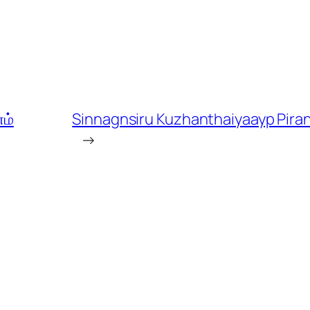
ம்
Sinnagnsiru Kuzhanthaiyaayp Pirant
→