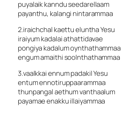
puyalaik kanndu seedarellaam
payanthu, kalangi nintarammaa
2.iraichchal kaettu eluntha Yesu
iraiyum kadalai athattidavae
pongiya kadalum oynthathammaa
engum amaithi soolnthathammaa
3.vaalkkai ennum padakil Yesu
entum ennotiruppaarammaa
thunpangal aethum vanthaalum
payamae enakku illaiyammaa