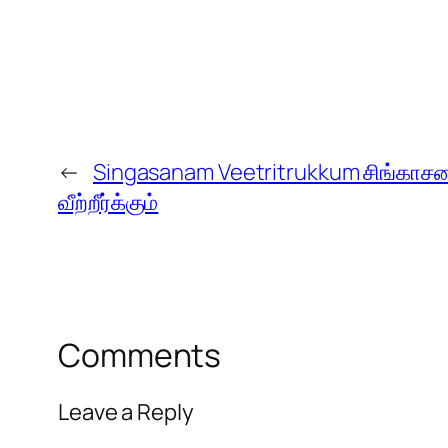
←
Singasanam Veetritrukkum சிங்காசன
வீற்றீர்க்கும்
Comments
Leave a Reply