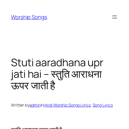
Skip
to
Worship Songs
content
Stuti aaradhana upr
jati hai – स्तुति आराधना
ऊपर जाती है
Written by
admin
in
Hindi Worship Songs Lyrics
, 
Song Lyrics