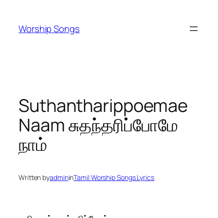
Skip
to
Worship Songs
content
Suthantharippoemae
Naam சுதந்தரிப்போமே
நாம்
Written by
admin
in
Tamil Worship Songs Lyrics