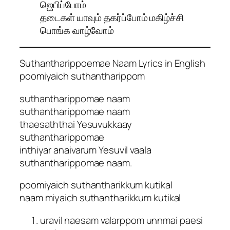
ஜெபிப்போம்
தடைகள் யாவும் தகர்ப்போம் மகிழ்ச்சி
பொங்க வாழ்வோம்
Suthantharippoemae Naam Lyrics in English
poomiyaich suthantharippom
suthantharippomae naam
suthantharippomae naam
thaesaththai Yesuvukkaay
suthantharippomae
inthiyar anaivarum Yesuvil vaala
suthantharippomae naam.
poomiyaich suthantharikkum kutikal
naam miyaich suthantharikkum kutikal
uravil naesam valarppom unnmai paesi