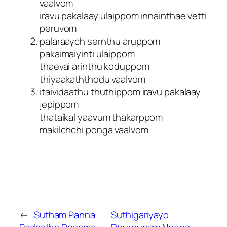
vaalvom
iravu pakalaay ulaippom innainthae vetti
peruvom
palaraaych sernthu aruppom
pakaimaiyinti ulaippom
thaevai arinthu koduppom
thiyaakaththodu vaalvom
itaividaathu thuthippom iravu pakalaay
jepippom
thataikal yaavum thakarppom
makilchchi ponga vaalvom
←
Sutham Panna
Suthigariyayo