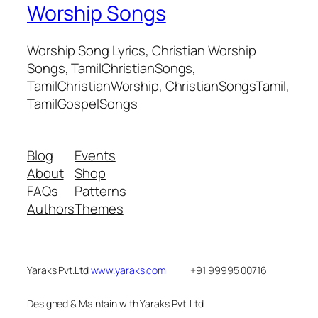
Worship Songs
Worship Song Lyrics, Christian Worship
Songs, TamilChristianSongs,
TamilChristianWorship, ChristianSongsTamil,
TamilGospelSongs
Blog
Events
About
Shop
FAQs
Patterns
Authors
Themes
Yaraks Pvt.Ltd
www.yaraks.com
+91 99995 00716
Designed & Maintain with Yaraks Pvt .Ltd