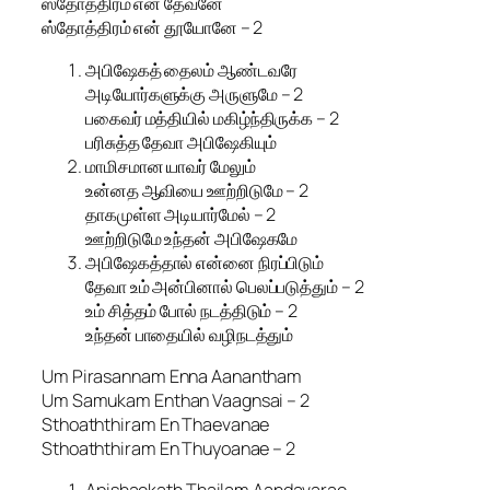
ஸ்தோத்திரம் என் தேவனே
ஸ்தோத்திரம் என் தூயோனே – 2
அபிஷேகத் தைலம் ஆண்டவரே
அடியோர்களுக்கு அருளுமே – 2
பகைவர் மத்தியில் மகிழ்ந்திருக்க – 2
பரிசுத்த தேவா அபிஷேகியும்
மாமிசமான யாவர் மேலும்
உன்னத ஆவியை ஊற்றிடுமே – 2
தாகமுள்ள அடியார்மேல் – 2
ஊற்றிடுமே உந்தன் அபிஷேகமே
அபிஷேகத்தால் என்னை நிரப்பிடும்
தேவா உம் அன்பினால் பெலப்படுத்தும் – 2
உம் சித்தம் போல் நடத்திடும் – 2
உந்தன் பாதையில் வழிநடத்தும்
Um Pirasannam Enna Aanantham
Um Samukam Enthan Vaagnsai – 2
Sthoaththiram En Thaevanae
Sthoaththiram En Thuyoanae – 2