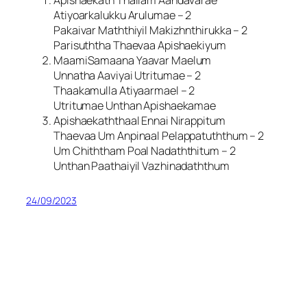
Apishaekath Thailam Aandavarae
Atiyoarkalukku Arulumae – 2
Pakaivar Maththiyil Makizhnthirukka – 2
Parisuththa Thaevaa Apishaekiyum
MaamiSamaana Yaavar Maelum
Unnatha Aaviyai Utritumae – 2
Thaakamulla Atiyaarmael – 2
Utritumae Unthan Apishaekamae
Apishaekaththaal Ennai Nirappitum
Thaevaa Um Anpinaal Pelappatuththum – 2
Um Chiththam Poal Nadaththitum – 2
Unthan Paathaiyil Vazhinadaththum
24/09/2023