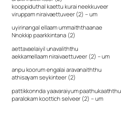
kooppiduthal kaettu kurai neekkuveer
viruppam niraivaettuveer (2) – um
uyirinangal ellaam ummaiththaanae
Nnokkip paarkkintana (2)
aettavaelaiyil unavaliththu
aekkamellaam niraivaettuveer (2) – um
anpu koorum engalai aravanaiththu
athisayam seykinteer (2)
pattikkonnda yaavaraiyum paathukaaththu
paralokam koottich selveer (2) – um