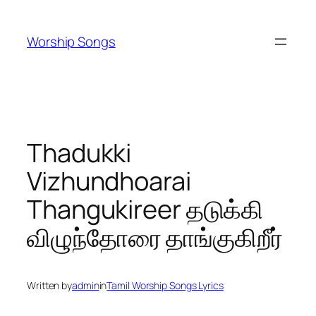
Skip
to
Worship Songs
content
Thadukki
Vizhundhoarai
Thangukireer தடுக்கி
விழுந்தோரை தாங்குகிறீர்
Written by
admin
in
Tamil Worship Songs Lyrics