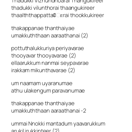
Thadukki Vizhundhoarai Thangukireer
thadukki vilunthorai thaangukireer
thaalththappattaோrai thookkukireer
thakappanae thanthaiyae
umakkuththaan aaraathanai (2)
pottuthalukkuriya periyavarae
thooyavar thooyavarae (2)
ellaarukkum nanmai seypavarae
irakkam mikunthavarae (2)
um naamam uyaranumae
athu ulakengum paravanumae
thakappanae thanthaiyae
umakkuththaan aaraathanai -2
ummai Nnokki mantadum yaavarukkum
arukil irukkinteer (2)