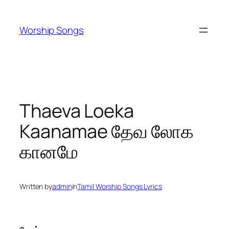
Skip
to
Worship Songs
content
Thaeva Loeka
Kaanamae தேவ லோக
கானமே
Written by
admin
in
Tamil Worship Songs Lyrics