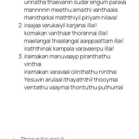
unnatha thaevanin sudar engum parava
mannnnin meethu amaithi vanthaala
manitharkal maththiyil piriyam nilava!
iraajaa varukaiyil karjanai illai!
komakan vanthaar thorannai illai!
maelangal thaalangal aarppaattam illai!
iraththinak kampala varavaerpu illai!
iraimakan manuvaayp piranthathu
vinthai
iraimakan varavaal olinthathu ninthai
Yesuvin arulaal ithayaththil thooymai
ventathu vaaymai thontuthu puthumai