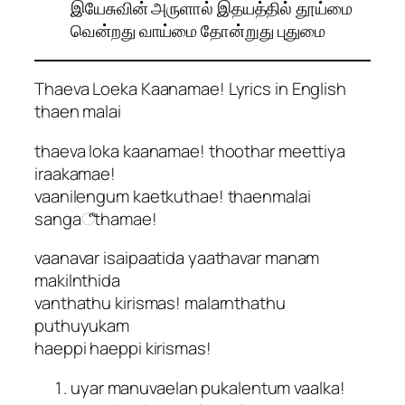
இயேசுவின் அருளால் இதயத்தில் தூய்மை
வென்றது வாய்மை தோன்றுது புதுமை
Thaeva Loeka Kaanamae! Lyrics in English
thaen malai
thaeva loka kaanamae! thoothar meettiya
iraakamae!
vaanilengum kaetkuthae! thaenmalai
sangaீthamae!
vaanavar isaipaatida yaathavar manam
makilnthida
vanthathu kirismas! malarnthathu
puthuyukam
haeppi haeppi kirismas!
uyar manuvaelan pukalentum vaalka!