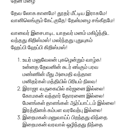
தேன் மழை
தேவ லோக கானமே! தூதர் மீட்டிய இராகமே!
வானிலெங்கும் கேட்குதே! தேன்மழை சங்கீதமே!
வானவர் இசைபாடிட யாதவர் மனம் மகிழ்ந்திட
வந்தது கிறிஸ்மஸ்! மலர்ந்தது புதுயுகம்
ஹேப்பி ஹேப்பி கிறிஸ்மஸ்!
உயர் மனுவேலன் புகழென்றும் வாழ்க!
உன்னத தேவனின் சுடர் எங்கும் பரவ
மண்ணின் மீது அமைதி வந்தாள
மனிதர்கள் மத்தியில் பிரியம் நிலவ!
இராஜா வருகையில் கர்ஜனை இல்லை!
கோமகன் வந்தார் தோரணை இல்லை!
மேளங்கள் தாளங்கள் ஆர்ப்பாட்டம் இல்லை!
இரத்தினக் கம்பள வரவேற்பு இல்லை!
இறைமகன் மனுவாய்ப் பிறந்தது விந்தை
இறைமகன் வரவால் ஒழிந்தது நிந்தை