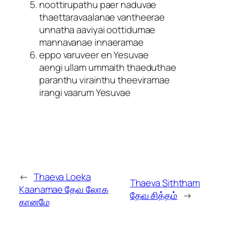
noottirupathu paer naduvae
thaettaravaalanae vantheerae
unnatha aaviyai oottidumae
mannavanae innaeramae
eppo varuveer en Yesuvae
aengi ullam ummaith thaeduthae
paranthu virainthu theeviramae
irangi vaarum Yesuvae
←
Thaeva Loeka
Thaeva Siththam
Kaanamae தேவ லோக
தேவ சித்தம்
→
கானமே