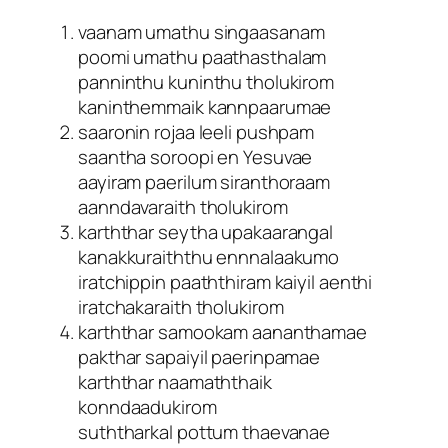
vaanam umathu singaasanam
poomi umathu paathasthalam
panninthu kuninthu tholukirom
kaninthemmaik kannpaarumae
saaronin rojaa leeli pushpam
saantha soroopi en Yesuvae
aayiram paerilum siranthoraam
aanndavaraith tholukirom
karththar seytha upakaarangal
kanakkuraiththu ennnalaakumo
iratchippin paaththiram kaiyil aenthi
iratchakaraith tholukirom
karththar samookam aananthamae
pakthar sapaiyil paerinpamae
karththar naamaththaik
konndaadukirom
suththarkal pottum thaevanae