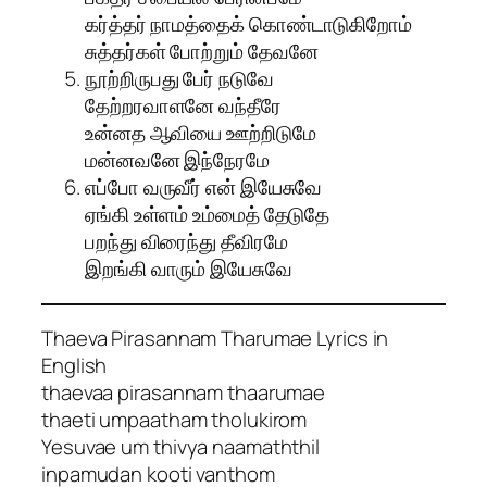
கர்த்தர் நாமத்தைக் கொண்டாடுகிறோம்
சுத்தர்கள் போற்றும் தேவனே
நூற்றிருபது பேர் நடுவே
தேற்றரவாளனே வந்தீரே
உன்னத ஆவியை ஊற்றிடுமே
மன்னவனே இந்நேரமே
எப்போ வருவீர் என் இயேசுவே
ஏங்கி உள்ளம் உம்மைத் தேடுதே
பறந்து விரைந்து தீவிரமே
இறங்கி வாரும் இயேசுவே
Thaeva Pirasannam Tharumae Lyrics in
English
thaevaa pirasannam thaarumae
thaeti umpaatham tholukirom
Yesuvae um thivya naamaththil
inpamudan kooti vanthom