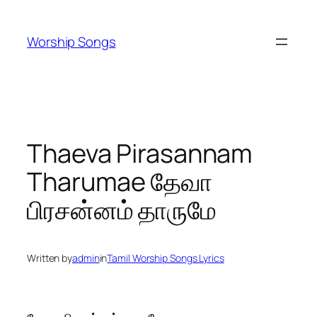
Skip
to
Worship Songs
content
Thaeva Pirasannam
Tharumae தேவா
பிரசன்னம் தாருமே
Written by
admin
in
Tamil Worship Songs Lyrics