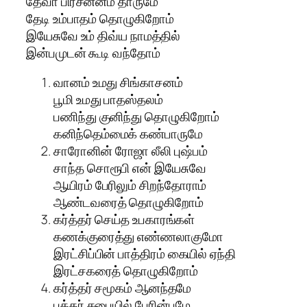
தேவா பிரசன்னம் தாருமே
தேடி உம்பாதம் தொழுகிறோம்
இயேசுவே உம் திவ்ய நாமத்தில்
இன்பமுடன் கூடி வந்தோம்
வானம் உமது சிங்காசனம்
பூமி உமது பாதஸ்தலம்
பணிந்து குனிந்து தொழுகிறோம்
கனிந்தெம்மைக் கண்பாருமே
சாரோனின் ரோஜா லீலி புஷ்பம்
சாந்த சொரூபி என் இயேசுவே
ஆயிரம் பேரிலும் சிறந்தோராம்
ஆண்டவரைத் தொழுகிறோம்
கர்த்தர் செய்த உபகாரங்கள்
கணக்குரைத்து எண்ணலாகுமோ
இரட்சிப்பின் பாத்திரம் கையில் ஏந்தி
இரட்சகரைத் தொழுகிறோம்
கர்த்தர் சமூகம் ஆனந்தமே
பக்தர் சபையில் பேரின்பமே