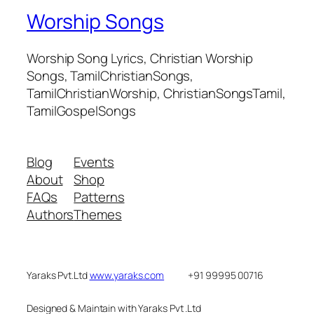
Worship Songs
Worship Song Lyrics, Christian Worship
Songs, TamilChristianSongs,
TamilChristianWorship, ChristianSongsTamil,
TamilGospelSongs
Blog
Events
About
Shop
FAQs
Patterns
Authors
Themes
Yaraks Pvt.Ltd
www.yaraks.com
+91 99995 00716
Designed & Maintain with Yaraks Pvt .Ltd