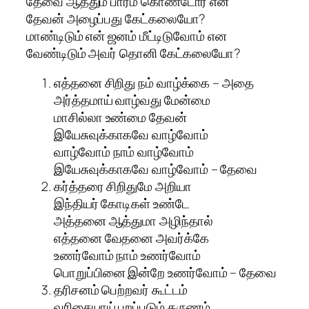
தேவை ஆத்தும பாரம் கொண்டோர் என
தேவன் அழைப்பது கேட்கலையோ?
மாண்டிடும் என் ஜனம் மீட்டிடுவோம் என
வேண்டிடும் அவர் தொனி கேட்கலையோ?
எத்தனை சிறிது நம் வாழ்க்கை – அதை
அர்த்தமாய் வாழ்வது மேன்மை
மாசில்லா உண்மை தேவன்
இயேசுவுக்காகவே வாழ்வோம்
வாழ்வோம் நாம் வாழ்வோம்
இயேசுவுக்காகவே வாழ்வோம் – தேவை
கர்த்தரை சிறிதுமே அறியா
இந்தியர் கோடிகள் உண்டே
அத்தனை ஆத்துமா அழிந்தால்
எத்தனை வேதனை அவர்க்கே
உணர்வோம் நாம் உணர்வோம்
பொறுப்பினை இன்றே உணர்வோம் – தேவை
தரிசனம் பெற்றவர் கூட்டம்
வரிசையாய் புறப்படும் தருணம்