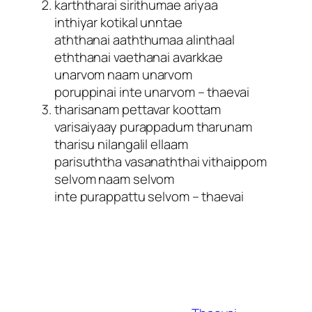
karththarai sirithumae ariyaa
inthiyar kotikal unntae
aththanai aaththumaa alinthaal
eththanai vaethanai avarkkae
unarvom naam unarvom
poruppinai inte unarvom – thaevai
tharisanam pettavar koottam
varisaiyaay purappadum tharunam
tharisu nilangalil ellaam
parisuththa vasanaththai vithaippom
selvom naam selvom
inte purappattu selvom – thaevai