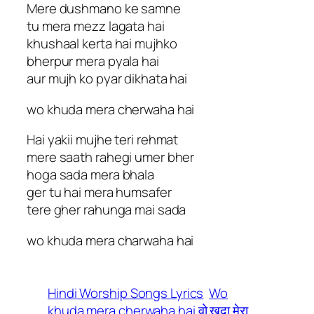
Mere dushmano ke samne
tu mera mezz lagata hai
khushaal kerta hai mujhko
bherpur mera pyala hai
aur mujh ko pyar dikhata hai
wo khuda mera cherwaha hai
Hai yakii mujhe teri rehmat
mere saath rahegi umer bher
hoga sada mera bhala
ger tu hai mera humsafer
tere gher rahunga mai sada
wo khuda mera charwaha hai
Hindi Worship Songs Lyrics
Wo
khuda mera cherwaha hai वो खुदा मेरा