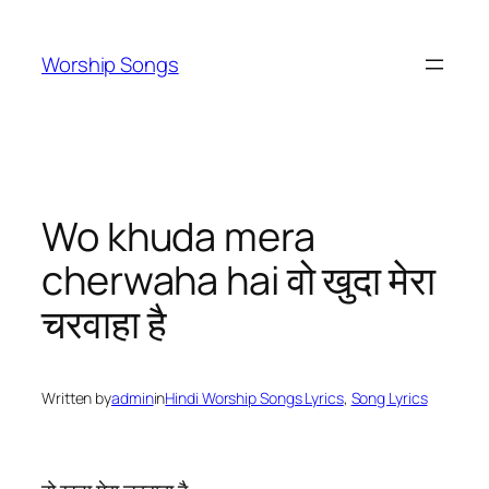
Skip
to
Worship Songs
content
Wo khuda mera
cherwaha hai वो खुदा मेरा
चरवाहा है
Written by
admin
in
Hindi Worship Songs Lyrics
, 
Song Lyrics