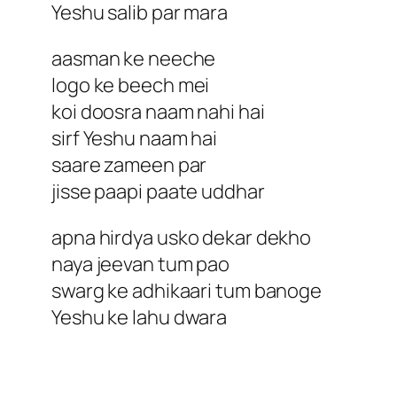
Yeshu salib par mara
aasman ke neeche
logo ke beech mei
koi doosra naam nahi hai
sirf Yeshu naam hai
saare zameen par
jisse paapi paate uddhar
apna hirdya usko dekar dekho
naya jeevan tum pao
swarg ke adhikaari tum banoge
Yeshu ke lahu dwara