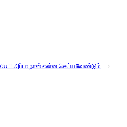
dum அப்பா நான் என்ன செய்ய வேண்டும்
→