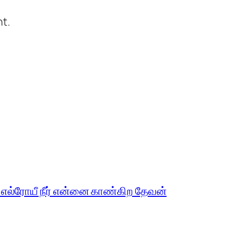
t.
 எல்ரோயீ நீர் என்னை காண்கிற தேவன்