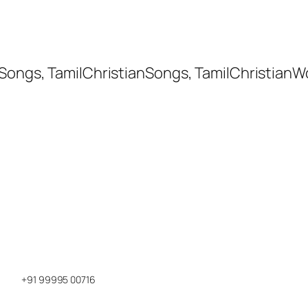
 Songs, TamilChristianSongs, TamilChristianW
+91 99995 00716