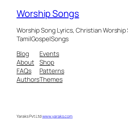
Worship Songs
Worship Song Lyrics, Christian Worship
TamilGospelSongs
Blog
Events
About
Shop
FAQs
Patterns
Authors
Themes
Yaraks Pvt.Ltd
www.yaraks.com