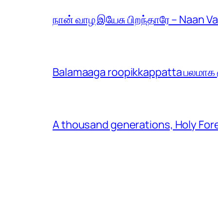
நான் வாழ இயேசு பிறந்தாரே – Naan V
Balamaaga roopikkappatta பலமாக ரூ
A thousand generations, Holy For