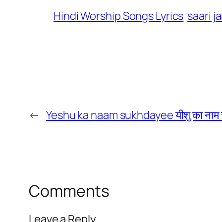
Hindi Worship Songs Lyrics
saari jam
←
Yeshu ka naam sukhdayee यीशु का नाम 
Comments
Leave a Reply