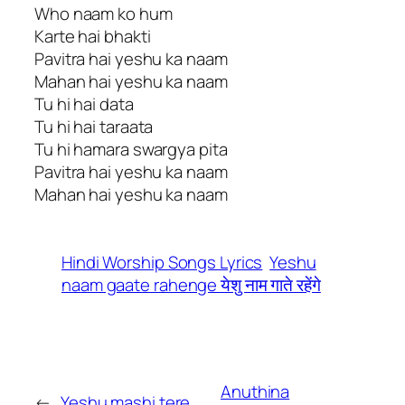
Who naam ko hum
Karte hai bhakti
Pavitra hai yeshu ka naam
Mahan hai yeshu ka naam
Tu hi hai data
Tu hi hai taraata
Tu hi hamara swargya pita
Pavitra hai yeshu ka naam
Mahan hai yeshu ka naam
Hindi Worship Songs Lyrics
Yeshu
naam gaate rahenge येशु नाम गाते रहेंगे
Anuthina
←
Yeshu mashi tere