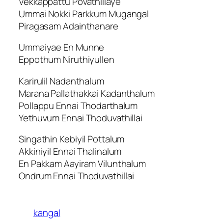
Vekkappattu Povathillaye
Ummai Nokki Parkkum Mugangal
Piragasam Adainthanare
Ummaiyae En Munne
Eppothum Niruthiyullen
Karirulil Nadanthalum
Marana Pallathakkai Kadanthalum
Pollappu Ennai Thodarthalum
Yethuvum Ennai Thoduvathillai
Singathin Kebiyil Pottalum
Akkiniyil Ennai Thalinalum
En Pakkam Aayiram Vilunthalum
Ondrum Ennai Thoduvathillai
kangal