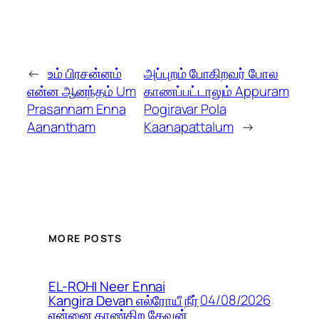
←
உம் பிரசன்னம்
அப்புறம் போகிறவர் போல
என்ன ஆனந்தம் Um
காணப்பட்டாலும் Appuram
Prasannam Enna
Pogiravar Pola
Aanantham
Kaanapattalum
→
MORE POSTS
EL-ROHI Neer Ennai
04/08/2026
Kangira Devan எல்ரோயீ நீர்
என்னை காண்கிற தேவன்