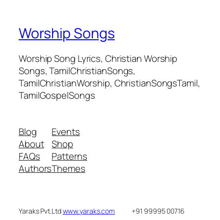
Worship Songs
Worship Song Lyrics, Christian Worship
Songs, TamilChristianSongs,
TamilChristianWorship, ChristianSongsTamil,
TamilGospelSongs
Blog
Events
About
Shop
FAQs
Patterns
Authors
Themes
Yaraks Pvt.Ltd
www.yaraks.com
+91 99995 00716