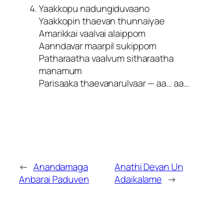
Yaakkopu nadungiduvaano
Yaakkopin thaevan thunnaiyae
Amarikkai vaalvai alaippom
Aanndavar maarpil sukippom
Patharaatha vaalvum sitharaatha
manamum
Parisaaka thaevanarulvaar — aa… aa…
←
Anandamaga
Anathi Devan Un
Anbarai Paduven
Adaikalame
→