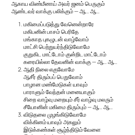
ஆகாய விண்மீனாய் அவர் ஜனம் பெருகும்
ஆண்டவர் வாக்கு பலிக்கும் — ஆ… ஆ…
மகிமைப்படுத்து வேனென்றாரே
மகிபனின் பாசம் பெரிதே
மங்காத புகழுடன் வாழ்வோம்
மாட்சி பெற்றுயர்ந்திடுவோமே
குறுகிட மாட்டோம் குன்றிட மாட்டோம்
கரையில்லா தேவனின் வாக்கு — ஆ… ஆ…
ஆதி நிலை எகுவோமே
ஆசீர் திரும்பப் பெறுவோம்
பாழான மண்மேடுகள் யாவும்
பாராளும் வேந்தன் மனையாகும்
சிறை வாழ்வு மறையும் சீர் வாழ்வு மலரும்
சீயோனின் மகிமை திரும்பும் — ஆ… ஆ…
விடுதலை முழங்கிடுவோமே
விக்கினம் யாவும் அகலும்
இடுக்கண்கள் சூழ்ந்திடும் வேளை