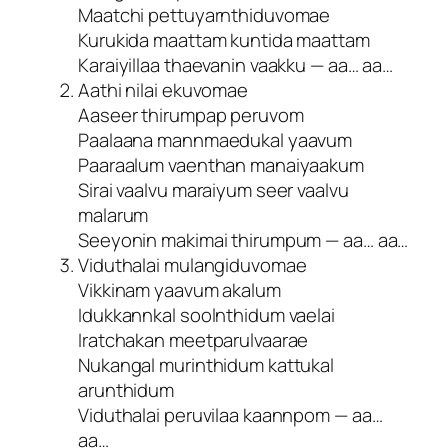
Maatchi pettuyarnthiduvomae
Kurukida maattam kuntida maattam
Karaiyillaa thaevanin vaakku — aa… aa…
Aathi nilai ekuvomae
Aaseer thirumpap peruvom
Paalaana mannmaedukal yaavum
Paaraalum vaenthan manaiyaakum
Sirai vaalvu maraiyum seer vaalvu
malarum
Seeyonin makimai thirumpum — aa… aa…
Viduthalai mulangiduvomae
Vikkinam yaavum akalum
Idukkannkal soolnthidum vaelai
Iratchakan meetparulvaarae
Nukangal murinthidum kattukal
arunthidum
Viduthalai peruvilaa kaannpom — aa…
aa…