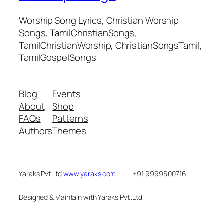
Worship Song Lyrics, Christian Worship
Songs, TamilChristianSongs,
TamilChristianWorship, ChristianSongsTamil,
TamilGospelSongs
Blog
Events
About
Shop
FAQs
Patterns
Authors
Themes
Yaraks Pvt.Ltd
www.yaraks.com
+91 99995 00716
Designed & Maintain with Yaraks Pvt .Ltd