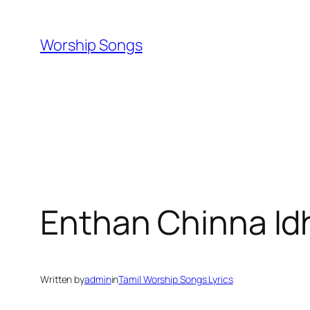
Skip
to
Worship Songs
content
Enthan Chinna I
Written by
admin
in
Tamil Worship Songs Lyrics