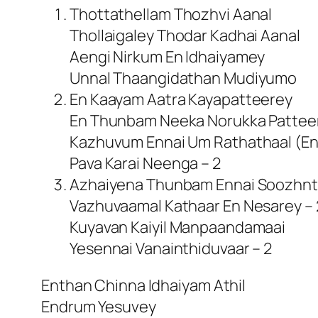
Thottathellam Thozhvi Aanal
Thollaigaley Thodar Kadhai Aanal
Aengi Nirkum En Idhaiyamey
Unnal Thaangidathan Mudiyumo
En Kaayam Aatra Kayapatteerey
En Thunbam Neeka Norukka Patteer
Kazhuvum Ennai Um Rathathaal (E
Pava Karai Neenga – 2
Azhaiyena Thunbam Ennai Soozhn
Vazhuvaamal Kathaar En Nesarey – 
Kuyavan Kaiyil Manpaandamaai
Yesennai Vanainthiduvaar – 2
Enthan Chinna Idhaiyam Athil
Endrum Yesuvey