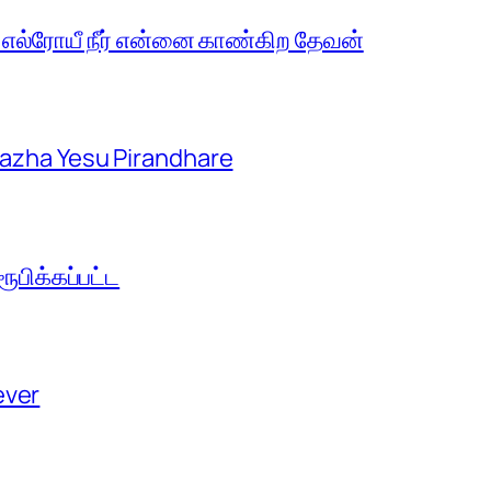
 எல்ரோயீ நீர் என்னை காண்கிற தேவன்
aazha Yesu Pirandhare
பிக்கப்பட்ட
ever