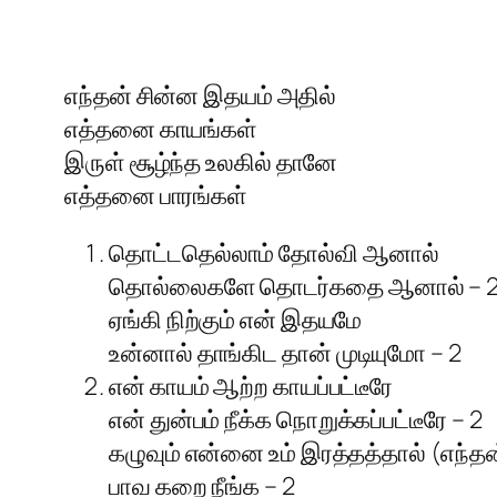
எந்தன் சின்ன இதயம் அதில்
எத்தனை காயங்கள்
இருள் சூழ்ந்த உலகில் தானே
எத்தனை பாரங்கள்
தொட்டதெல்லாம் தோல்வி ஆனால்
தொல்லைகளே தொடர்கதை ஆனால் – 
ஏங்கி நிற்கும் என் இதயமே
உன்னால் தாங்கிட தான் முடியுமோ – 2
என் காயம் ஆற்ற காயப்பட்டீரே
என் துன்பம் நீக்க நொறுக்கப்பட்டீரே – 2
கழுவும் என்னை உம் இரத்தத்தால் (எந்தன
பாவ கறை நீங்க – 2