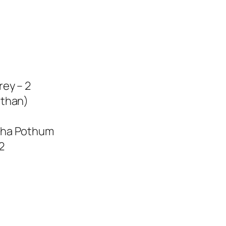
ey – 2
nthan)
tha Pothum
2