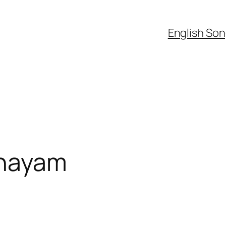
English So
dhayam