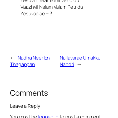
Yesuvin Naamathil Vendidu
Vaazhvil Nalam Valam Petridu
Yesuvaalae – 3
←
Nadha Neer En
Nallavarae Umakku
Thagappan
Nandri
→
Comments
Leave a Reply
You must be
logged in
to post a comment.