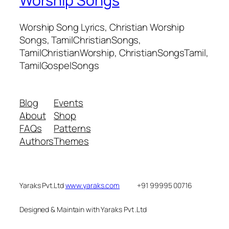
Worship Songs
Worship Song Lyrics, Christian Worship
Songs, TamilChristianSongs,
TamilChristianWorship, ChristianSongsTamil,
TamilGospelSongs
Blog
Events
About
Shop
FAQs
Patterns
Authors
Themes
Yaraks Pvt.Ltd
www.yaraks.com
+91 99995 00716
Designed & Maintain with Yaraks Pvt .Ltd