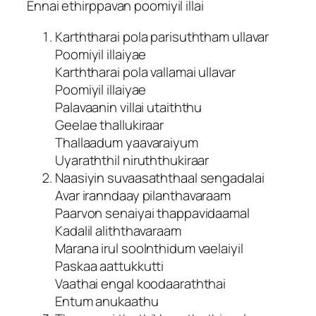
Ennai ethirppavan poomiyil illai
Karththarai pola parisuththam ullavar
Poomiyil illaiyae
Karththarai pola vallamai ullavar
Poomiyil illaiyae
Palavaanin villai utaiththu
Geelae thallukiraar
Thallaadum yaavaraiyum
Uyaraththil niruththukiraar
Naasiyin suvaasaththaal sengadalai
Avar iranndaay pilanthavaraam
Paarvon senaiyai thappavidaamal
Kadalil aliththavaraam
Marana irul soolnthidum vaelaiyil
Paskaa aattukkutti
Vaathai engal koodaaraththai
Entum anukaathu