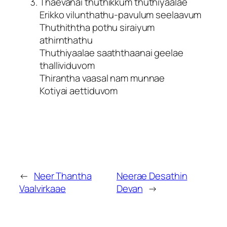
Thaevanai thuthikkum thuthiyaalae
Erikko vilunthathu-pavulum seelaavum
Thuthiththa pothu siraiyum
athirnthathu
Thuthiyaalae saaththaanai geelae
thallividuvom
Thirantha vaasal nam munnae
Kotiyai aettiduvom
←
Neer Thantha
Neerae Desathin
Vaalvirkaae
Devan
→