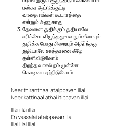
மரண இருள் சூழ்ந்திடும் வேளையில்
பஸ்கா ஆட்டுக்குட்டி
வாதை எங்கள் கூடாரத்தை
என்றும் அணுகாது
தேவனை துதிக்கும் துதியாலே
எரிக்கோ விழுந்தது-பவுலும் சீலாவும்
துதித்த போது சிறையும் அதிர்ந்தது
துதியாலே சாத்தானை கீழே
தள்ளிவிடுவோம்
திறந்த வாசல் நம் முன்னே
கொடியை ஏற்றிடுவோம்
Neer thiranthaal ataippavan illai
Neer kattinaal athai itippavan illai
Illai illai illai
En vaasalai ataippavan illai
Illai illai illai