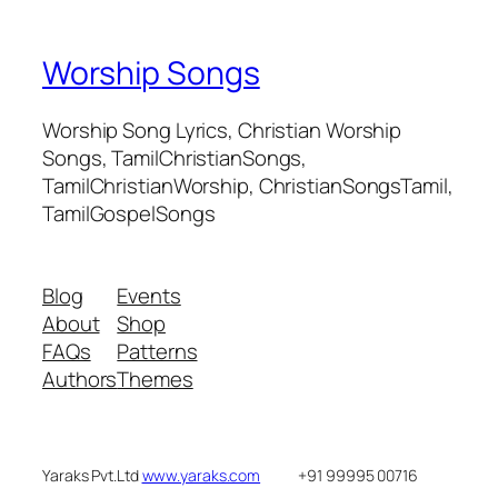
Worship Songs
Worship Song Lyrics, Christian Worship
Songs, TamilChristianSongs,
TamilChristianWorship, ChristianSongsTamil,
TamilGospelSongs
Blog
Events
About
Shop
FAQs
Patterns
Authors
Themes
Yaraks Pvt.Ltd
www.yaraks.com
+91 99995 00716