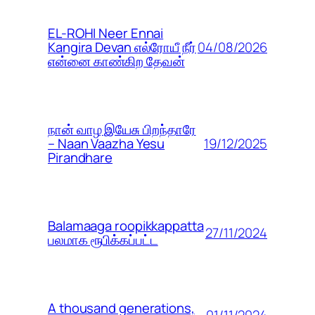
EL-ROHI Neer Ennai
04/08/2026
Kangira Devan எல்ரோயீ நீர்
என்னை காண்கிற தேவன்
நான் வாழ இயேசு பிறந்தாரே
19/12/2025
– Naan Vaazha Yesu
Pirandhare
Balamaaga roopikkappatta
27/11/2024
பலமாக ரூபிக்கப்பட்ட
A thousand generations,
01/11/2024