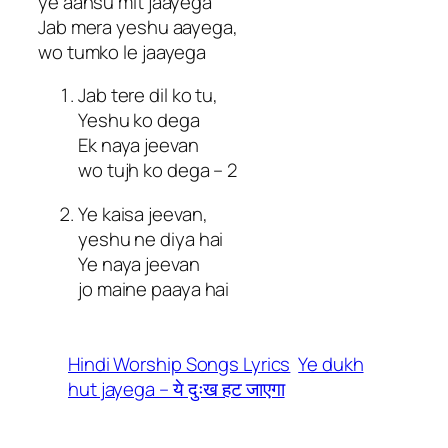
ye aansu mit jaayega
Jab mera yeshu aayega,
wo tumko le jaayega
Jab tere dil ko tu,
Yeshu ko dega
Ek naya jeevan
wo tujh ko dega – 2
Ye kaisa jeevan,
yeshu ne diya hai
Ye naya jeevan
jo maine paaya hai
Hindi Worship Songs Lyrics
Ye dukh
hut jayega – ये दुःख हट जाएगा