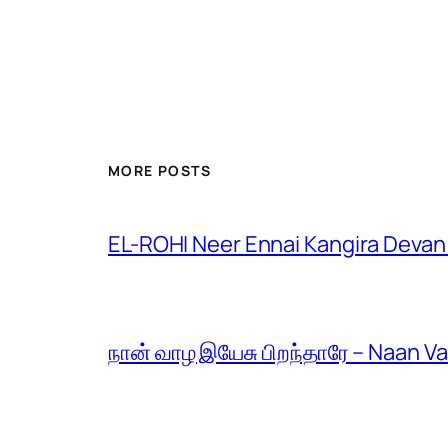
MORE POSTS
EL-ROHI Neer Ennai Kangira Devan
நான் வாழ இயேசு பிறந்தாரே – Naan V