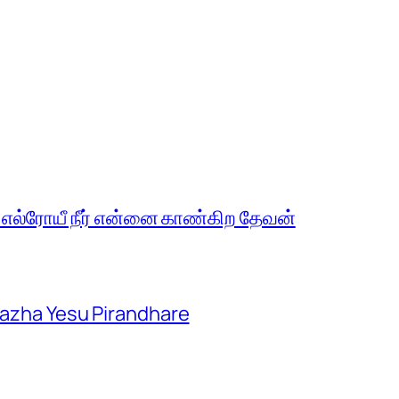
 எல்ரோயீ நீர் என்னை காண்கிற தேவன்
aazha Yesu Pirandhare