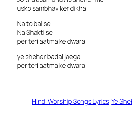
usko sambhav ker dikha
Na to bal se
Na Shakti se
per teri aatma ke dwara
ye sheher badal jaega
per teri aatma ke dwara
Hindi Worship Songs Lyrics
Ye Sheh