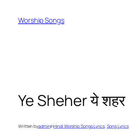
Skip
to
Worship Songs
content
Ye Sheher ये शहर
Written by
admin
in
Hindi Worship Songs Lyrics
, 
Song Lyrics