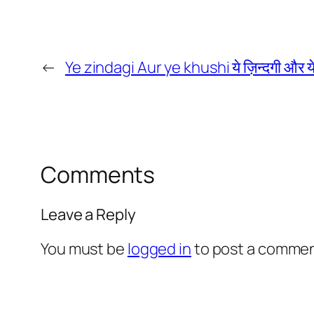
←
Ye zindagi Aur ye khushi ये ज़िन्दगी और ये
Comments
Leave a Reply
You must be
logged in
to post a commen