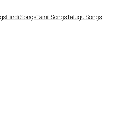
ngs
Hindi Songs
Tamil Songs
Telugu Songs