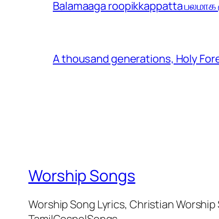
Balamaaga roopikkappatta பலமாக ரூ
A thousand generations, Holy For
Worship Songs
Worship Song Lyrics, Christian Worship