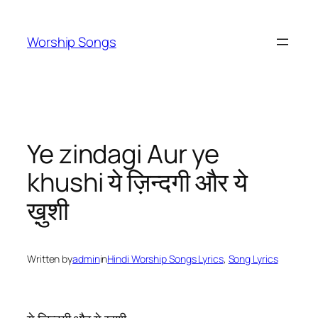
Skip
to
Worship Songs
content
Ye zindagi Aur ye
khushi ये ज़िन्दगी और ये
ख़ुशी
Written by
admin
in
Hindi Worship Songs Lyrics
, 
Song Lyrics