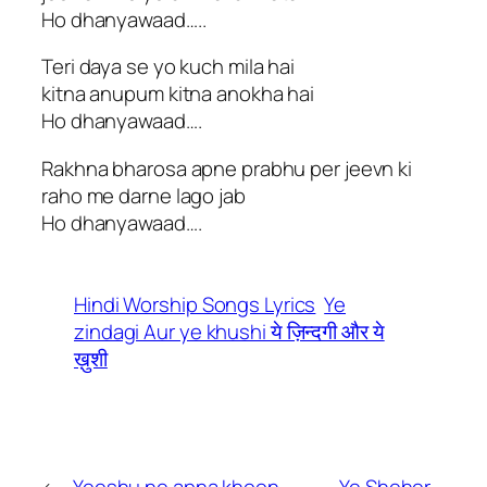
Ho dhanyawaad…..
Teri daya se yo kuch mila hai
kitna anupum kitna anokha hai
Ho dhanyawaad….
Rakhna bharosa apne prabhu per jeevn ki
raho me darne lago jab
Ho dhanyawaad….
Hindi Worship Songs Lyrics
Ye
zindagi Aur ye khushi ये ज़िन्दगी और ये
ख़ुशी
←
Yeeshu ne apna khoon
Ye Sheher