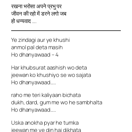
रखना भरोसा अपने प्रभु पर
जीवन की रहो में डरने लगो जब
हो धन्यवाद ….
Ye zindagi aur ye khushi
anmol pal deta masih
Ho dhanyawaad – 4
Har khubsurat aashish wo deta
jeewan ko khushiyo se wo sajata
Ho dhanyawaad…..
raho me teri kaliyaan bichata
dukh, dard, gum me wo he sambhalta
Ho dhanyawaad…..
Uska anokha pyar he tumka
jeewan me ye din hai dikhata