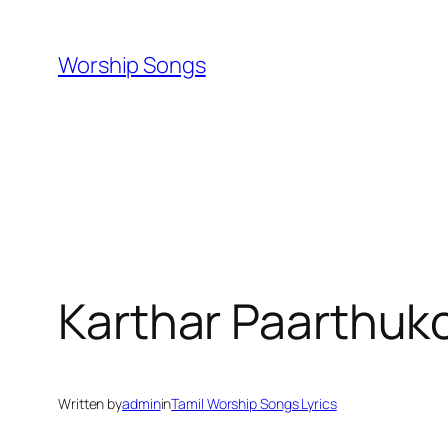
Skip
to
Worship Songs
content
Karthar Paarthuk
Written by
admin
in
Tamil Worship Songs Lyrics