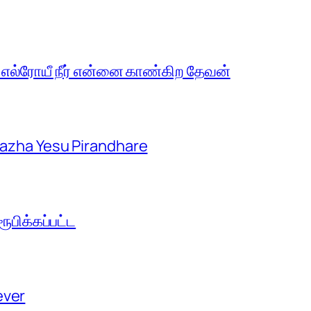
 எல்ரோயீ நீர் என்னை காண்கிற தேவன்
aazha Yesu Pirandhare
பிக்கப்பட்ட
ever