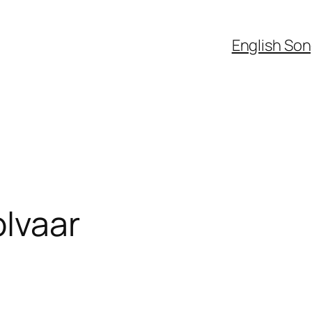
English So
olvaar