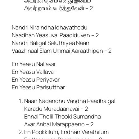
அவரின் நேசம் எனது இன்பம்
அவர் நாமம் உயர்த்துவேன் – 2
Nandri Niraindha Idhayathodu
Naadhan Yeasuvai Paadiduven – 2
Nandri Baligal Seluthiyea Naan
Vaazhnaal Elam Ummai Aaraathipen – 2
En Yeasu Nallavar
En Yeasu Vallavar
En Yeasu Periyavar
En Yeasu Parisutthar
Naan Nadandhu Vandha Paadhaigal
Karadu Muradaanavai – 2
Ennai Tholil Thooki Sumandha
Avar Anbai Marappaeno – 2
En Pookkilum, Endhan Varathilum