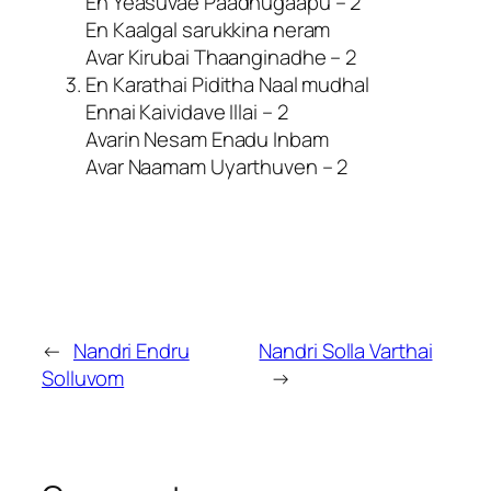
En Yeasuvae Paadhugaapu – 2
En Kaalgal sarukkina neram
Avar Kirubai Thaanginadhe – 2
En Karathai Piditha Naal mudhal
Ennai Kaividave Illai – 2
Avarin Nesam Enadu Inbam
Avar Naamam Uyarthuven – 2
←
Nandri Endru
Nandri Solla Varthai
Solluvom
→